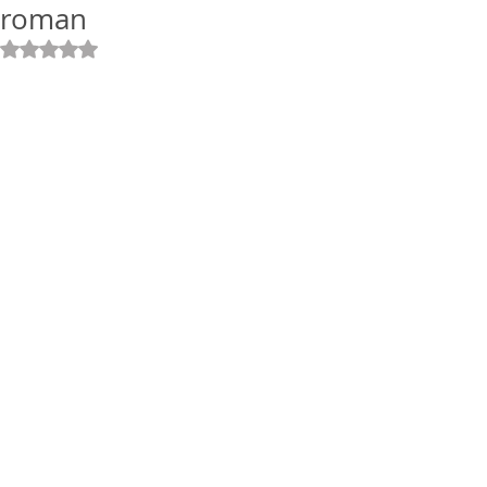
roman
Rated NaN out of 5 stars.