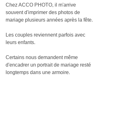
Chez ACCO PHOTO, il m'arrive 
souvent d'imprimer des photos de 
mariage plusieurs années après la fête.
Les couples reviennent parfois avec 
leurs enfants.
Certains nous demandent même 
d'encadrer un portrait de mariage resté 
longtemps dans une armoire.
Ce qui m'émeut le plus n'est jamais la 
journée du mariage.
C'est tout ce qui est venu après.
La famille qu'ils ont construite.
Les liens qu'ils ont entretenus.