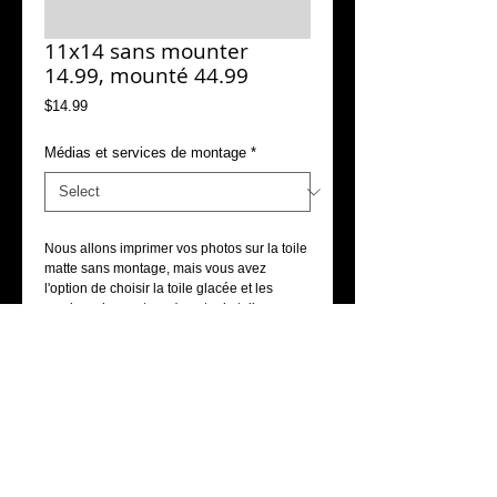
11x14 sans mounter
14.99, mounté 44.99
Price
$14.99
Médias et services de montage
*
Nous allons imprimer vos photos sur la toile 
matte sans montage, mais vous avez 
l'option de choisir la toile glacée et les 
services de montage (monter la toile avec 
les faux-cadres).