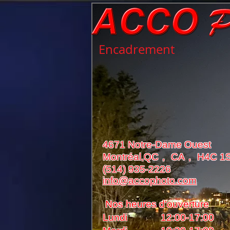
Encadrement
4671 Notre-Dame Ouest
Montréal,QC， CA， H4C 1
(514) 935-2226
info@accophoto.com
Nos heures d'ouverture
Lundi 12:00-17:00