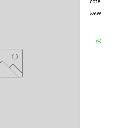
coté
Price
$89.99