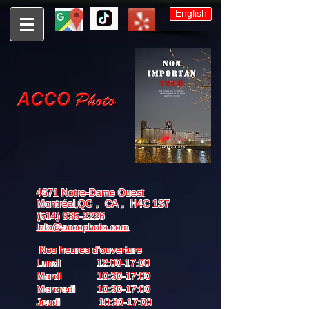
English
4671 Notre-Dame Ouest
Montréal,QC， CA， H4C 1S7
(514) 935-2226
info@accophoto.com
Nos heures d'ouverture
Lundi 12:00-17:00
Mardi 10:30-17:00
Mercredi 10:30-17:00
Jeudi 10:30-17:00