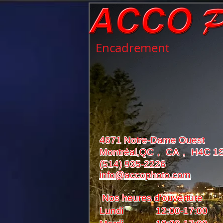
Encadrement
4671 Notre-Dame Ouest
Montréal,QC， CA， H4C 1
(514) 935-2226
info@accophoto.com
Nos heures d'ouverture
Lundi 12:00-17:00