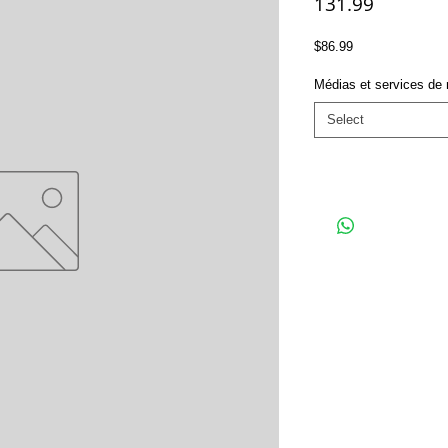
131.99
Price
$86.99
Médias et services de
Select