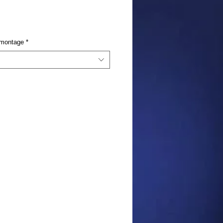
 montage
*