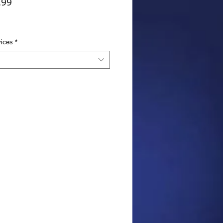
.99
vices
*