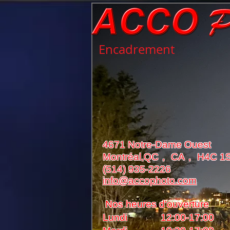
Encadrement
4671 Notre-Dame Ouest
Montréal,QC， CA， H4C 1
(514) 935-2226
info@accophoto.com
Nos heures d'ouverture
Lundi 12:00-17:00