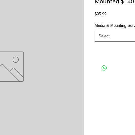
Mounted $140
Price
$95.99
Media & Mounting Ser
Select