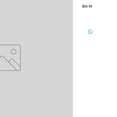
Price
$69.99