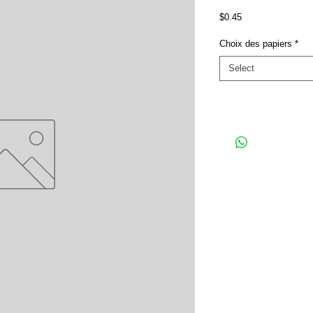
Price
$0.45
Choix des papiers
*
Select