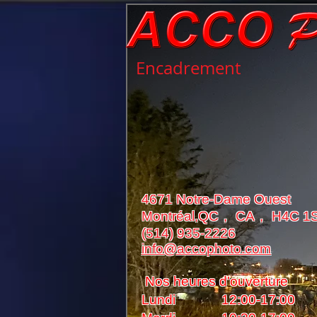
Encadrement
4671 Notre-Dame Ouest
Montréal,QC， CA， H4C 1
(514) 935-2226
info@accophoto.com
Nos heures d'ouverture
Lundi 12:00-17:00