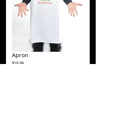
Apron
Price
$19.99