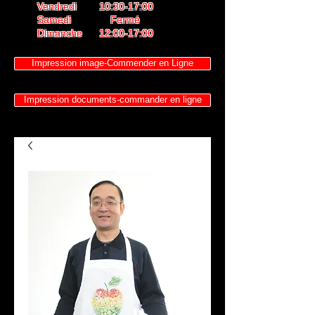
Vendredi 10:30-17:00
Samedi Fermé
Dimanche 12:00-17:00
Impression image-Commender en Ligne
Impression documents-commander en ligne