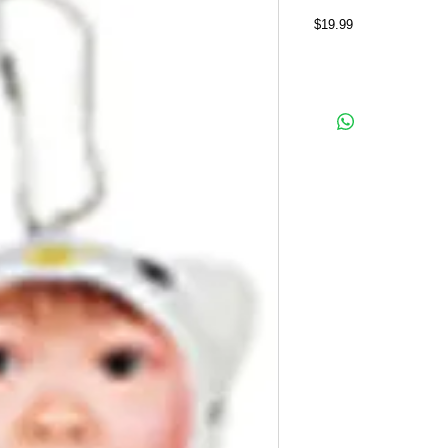
Price
$19.99