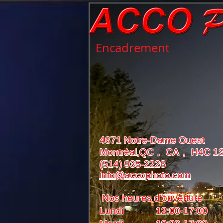
Encadrement
4671 Notre-Dame Ouest
Montréal,QC， CA， H4C 1
(514) 935-2226
info@accophoto.com
Nos heures d'ouverture
Lundi 12:00-17:00