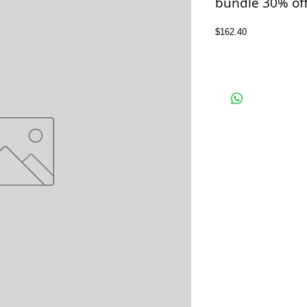
bundle 30% of
Price
$162.40