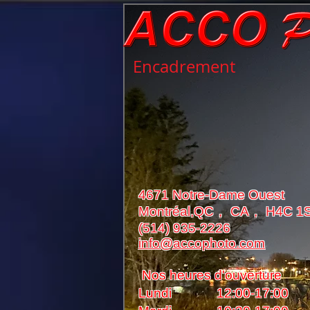
Encadrement
4671 Notre-Dame Ouest
Montréal,QC， CA， H4C 1
(514) 935-2226
info@accophoto.com
Nos heures d'ouverture
Lundi 12:00-17:00