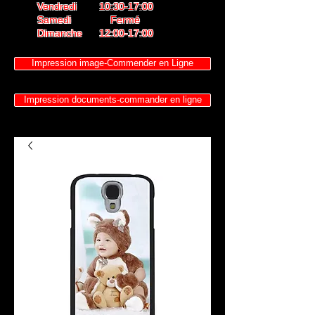
Vendredi 10:30-17:00
Samedi Fermé
Dimanche 12:00-17:00
Impression image-Commender en Ligne
Impression documents-commander en ligne