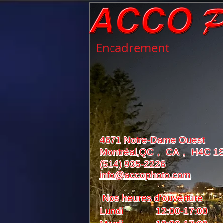
Encadrement
4671 Notre-Dame Ouest
Montréal,QC， CA， H4C 1
(514) 935-2226
info@accophoto.com
Nos heures d'ouverture
Lundi 12:00-17:00