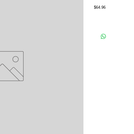
Price
$64.96