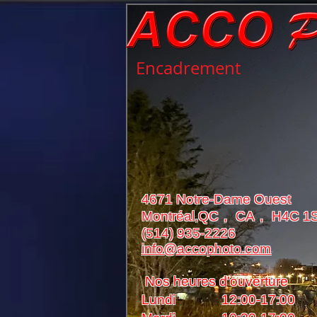
Encadrement
4671 Notre-Dame Ouest
Montréal,QC， CA， H4C 1
(514) 935-2226
info@accophoto.com
Nos heures d'ouverture
Lundi 12:00-17:00