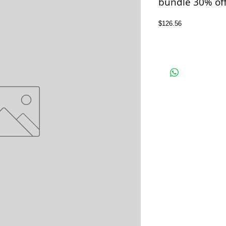
bundle 30% of
Price
$126.56