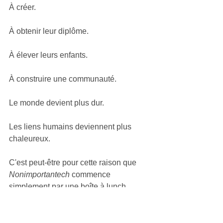
À créer.
À obtenir leur diplôme.
À élever leurs enfants.
À construire une communauté.
Le monde devient plus dur.
Les liens humains deviennent plus 
chaleureux.
C'est peut-être pour cette raison que 
Nonimportantech
 commence 
simplement par une boîte à lunch.
Une boîte à lunch fait chaque jour 
l'aller-retour entre la maison et l'école.