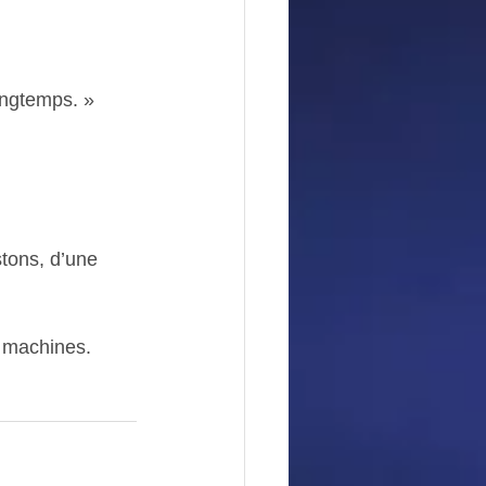
ongtemps. »
tons, d’une 
s machines.