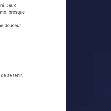
oré.Deux 
lme, presque 
ne douceur 
de se tenir.