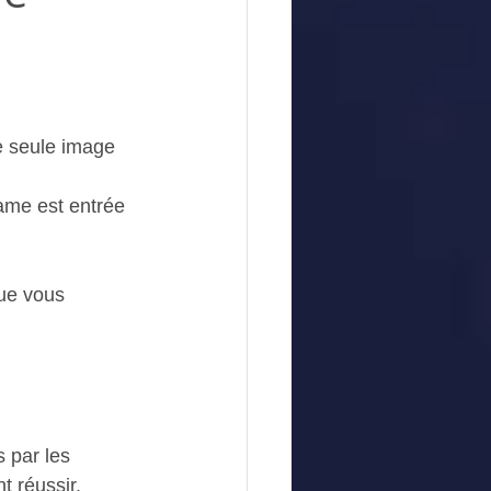
e seule image 
ame est entrée 
que vous 
 par les 
 réussir.