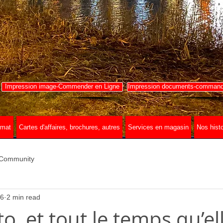
Impression image-Commender en Ligne
Impression documents-commande
rmat
Cartes d'affaires, brochures, autres
Services en magasin
Nos histo
 Community
 6
2 min read
, et tout le temps qu’el