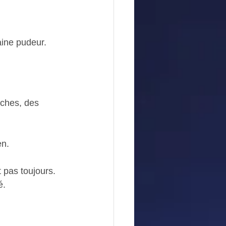
aine pudeur.
ches, des 
en.
 pas toujours.
é.