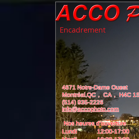
Encadrement
4671 Notre-Dame Ouest
Montréal,QC， CA， H4C 1
(514) 935-2226
info@accophoto.com
Nos heures d'ouverture
Lundi 12:00-17:00