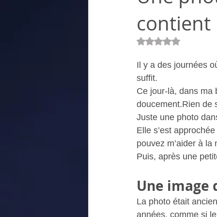
contient
Rated NaN out of 5
Il y a des journées 
suffit.
Ce jour-là, dans ma
doucement.Rien de s
Juste une photo dans
Elle s’est approchée
pouvez m’aider à la 
Puis, après une petite
Une image q
La photo était ancie
années, comme si le 